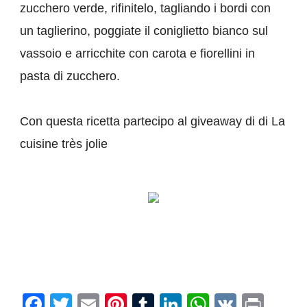
zucchero verde, rifinitelo, tagliando i bordi con
un taglierino, poggiate il coniglietto bianco sul
vassoio e arricchite con carota e fiorellini in
pasta di zucchero.
Con questa ricetta partecipo al
giveaway di
di La
cuisine très jolie
Facebook
Twitter
Email
Pinterest
Tumblr
LinkedIn
WhatsAp
VK
Prin