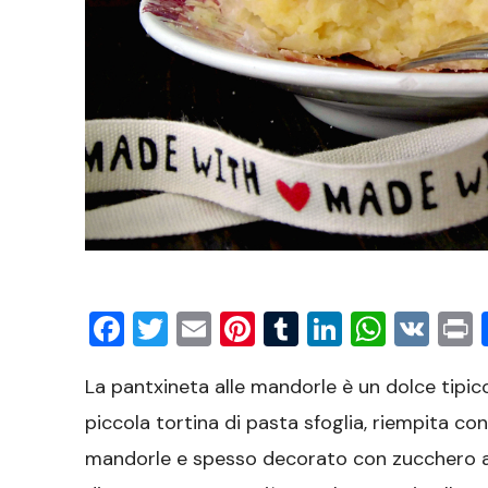
Facebook
Twitter
Email
Pinterest
Tumblr
LinkedIn
What
VK
P
La pantxineta alle mandorle è un dolce tipic
piccola tortina di pasta sfoglia, riempita 
mandorle e spesso decorato con zucchero a ve