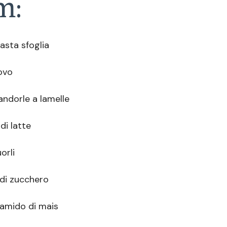
m:
pasta sfoglia
ovo
ndorle a lamelle
di latte
orli
di zucchero
amido di mais