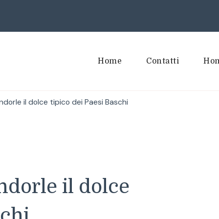
Home
Contatti
Hom
dorle il dolce tipico dei Paesi Baschi
dorle il dolce
schi