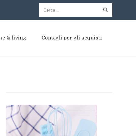
Ricerca
per:
e & living
Consigli per gli acquisti