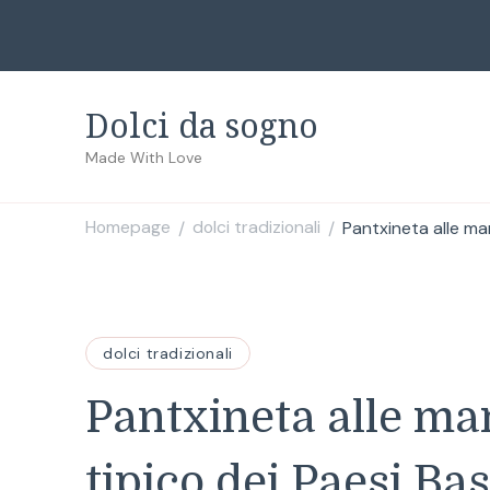
Dolci da sogno
Made With Love
Homepage
dolci tradizionali
Pantxineta alle man
/
/
dolci tradizionali
Pantxineta alle man
tipico dei Paesi Ba