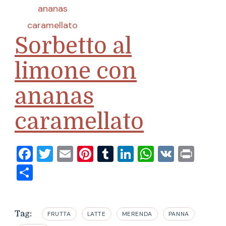
Sorbetto al
limone con
ananas
caramellato
Facebook
Twitter
Email
Pinterest
Tumblr
LinkedIn
WhatsAp
VK
Prin
Condividi
Tag:
FRUTTA
LATTE
MERENDA
PANNA