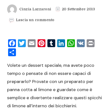
Cinzia Lazzaroni
20 Settembre 2013
su
Lascia un commento
Panna
cotta
al
Facebook
Twitter
Email
Pinterest
Tumblr
LinkedIn
WhatsAp
VK
Prin
limone
Condividi
Volete un dessert speciale, ma avete poco
tempo o pensate di non essere capaci di
prepararlo? Provate con un preparato per
panna cotta al limone e guardate come è
semplice e divertente realizzare questi spicchi
di limone all’interno dei bicchierini.