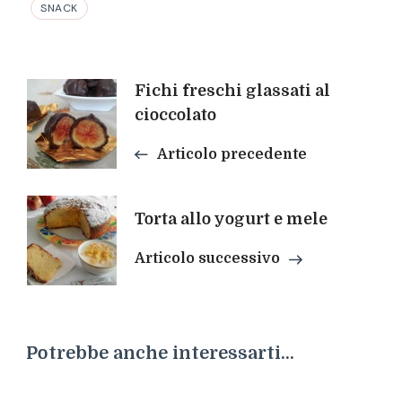
SNACK
Navigazione
Fichi freschi glassati al
cioccolato
articoli
Articolo precedente
Torta allo yogurt e mele
Articolo successivo
Potrebbe anche interessarti...