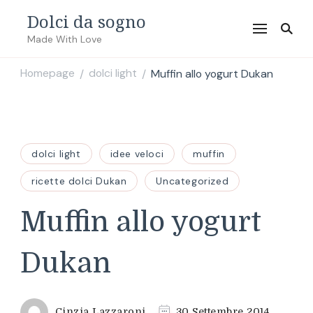
Dolci da sogno
Made With Love
Homepage
dolci light
Muffin allo yogurt Dukan
/
/
dolci light
idee veloci
muffin
ricette dolci Dukan
Uncategorized
Muffin allo yogurt
Dukan
Cinzia Lazzaroni
30 Settembre 2014