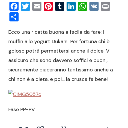
Facebook
Twitter
Email
Pinterest
Tumblr
LinkedIn
WhatsAp
VK
Prin
Condividi
Ecco una ricetta buona e facile da fare: I
muffin allo yogurt Dukan! Per fortuna chi è
goloso potrà permettersi anche il dolce! Vi
assicuro che sono davvero soffici e buoni,
sicuramente piaceranno tantissimo anche a
chi non è a dieta, e poi… la crusca fa bene!
Fase PP-PV