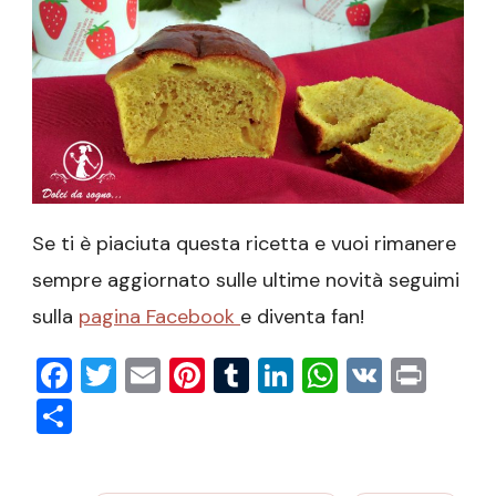
Se ti è piaciuta questa ricetta e vuoi rimanere
sempre aggiornato sulle ultime novità seguimi
sulla
pagina Facebook
e diventa fan!
Facebook
Twitter
Email
Pinterest
Tumblr
LinkedIn
WhatsAp
VK
Prin
Condividi