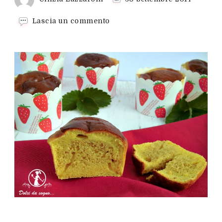
su
Lascia un commento
Muffin
allo
yogurt
Dukan