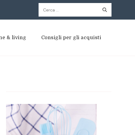
Ricerca
per:
e & living
Consigli per gli acquisti