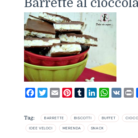
Barrette al cioccola
Facebook
Twitter
Email
Pinterest
Tumblr
LinkedIn
What
VK
P
Tag:
BARRETTE
BISCOTTI
BUFFET
CIOC
IDEE VELOCI
MERENDA
SNACK