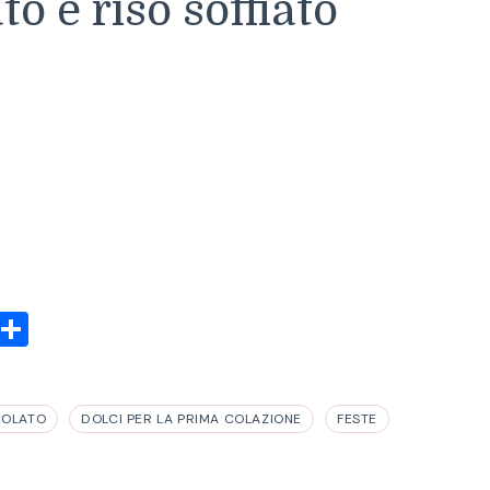
to e riso soffiato
sApp
rint
Condividi
COLATO
DOLCI PER LA PRIMA COLAZIONE
FESTE