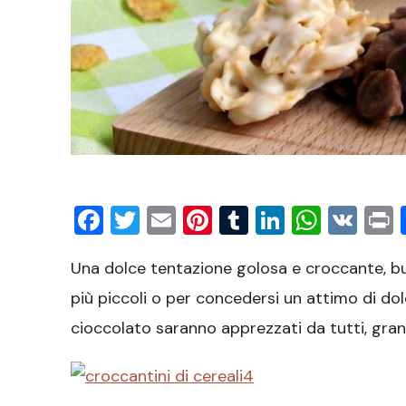
Facebook
Twitter
Email
Pinterest
Tumblr
LinkedIn
What
VK
P
Una dolce tentazione golosa e croccante, bu
più piccoli o per concedersi un attimo di dolc
cioccolato saranno apprezzati da tutti, grand