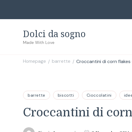
Dolci da sogno
Made With Love
Homepage
barrette
Croccantini di corn flakes
/
/
barrette
biscotti
Cioccolatini
ide
Croccantini di corn