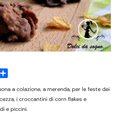
sApp
rint
Condividi
ona a colazione, a merenda, per le feste dei
ezza, i croccantini di corn flakes e
i e piccini.