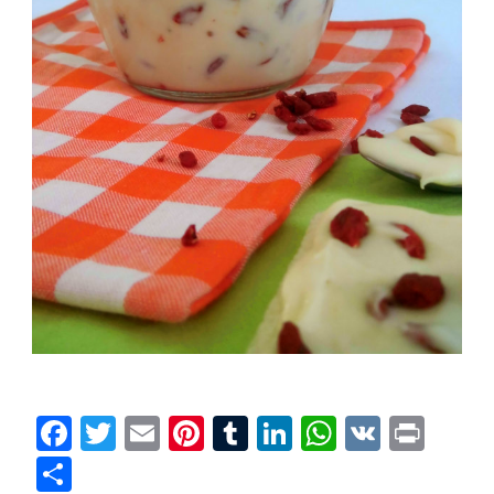
Facebook
Twitter
Email
Pinterest
Tumblr
LinkedIn
WhatsAp
VK
Prin
Condividi