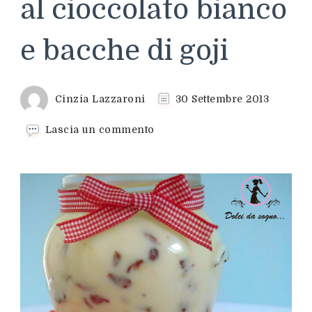
al cioccolato bianco
e bacche di goji
Cinzia Lazzaroni
30 Settembre 2013
su
Lascia un commento
Crema
spalmabile
al
cioccolato
bianco
e
bacche
di
goji