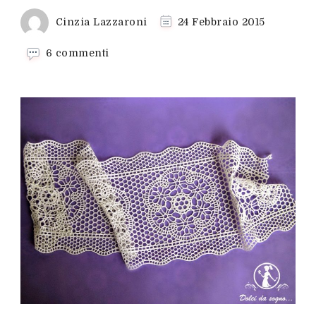
Cinzia Lazzaroni
24 Febbraio 2015
su
6 commenti
Come
realizzare
i
pizzi
di
zucchero