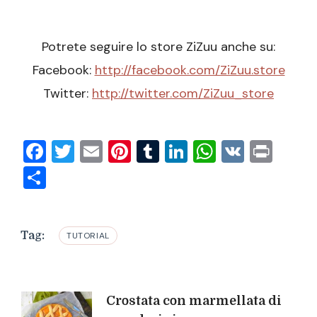
Potrete seguire lo store ZiZuu anche su:
Facebook:
http://facebook.com/ZiZuu.store
Twitter:
http://twitter.com/ZiZuu_store
Facebook
Twitter
Email
Pinterest
Tumblr
LinkedIn
WhatsAp
VK
Prin
Condividi
Tag:
TUTORIAL
Navigazione
Crostata con marmellata di