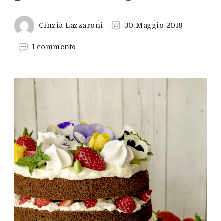
Cinzia Lazzaroni
30 Maggio 2018
su
1 commento
Chiffon
cake
al
cioccolato
con
panna
e
fragole