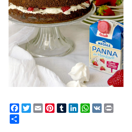
Facebook
Twitter
Email
Pinterest
Tumblr
LinkedIn
WhatsAp
VK
Prin
Condividi