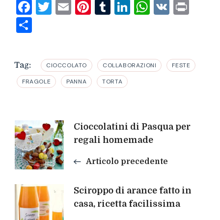
Facebook
Twitter
Email
Pinterest
Tumblr
LinkedIn
WhatsAp
VK
Prin
Condividi
Tag:
CIOCCOLATO
COLLABORAZIONI
FESTE
FRAGOLE
PANNA
TORTA
Navigazione
Cioccolatini di Pasqua per
regali homemade
articoli
Articolo precedente
Sciroppo di arance fatto in
casa, ricetta facilissima