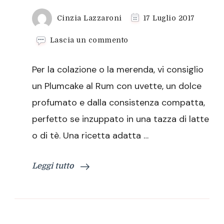
Cinzia Lazzaroni
17 Luglio 2017
su
Lascia un commento
Plumcake
al
Per la colazione o la merenda, vi consiglio
Rum
con
un Plumcake al Rum con uvette, un dolce
uvette,
profumato e dalla consistenza compatta,
per
una
perfetto se inzuppato in una tazza di latte
dolce
o di tè. Una ricetta adatta …
colazione
Leggi tutto