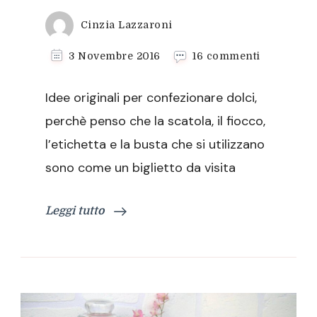
Cinzia Lazzaroni
su
3 Novembre 2016
16 commenti
Idee
originali
Idee originali per confezionare dolci,
per
confezion
perchè penso che la scatola, il fiocco,
dolci
l’etichetta e la busta che si utilizzano
sono come un biglietto da visita
Leggi tutto