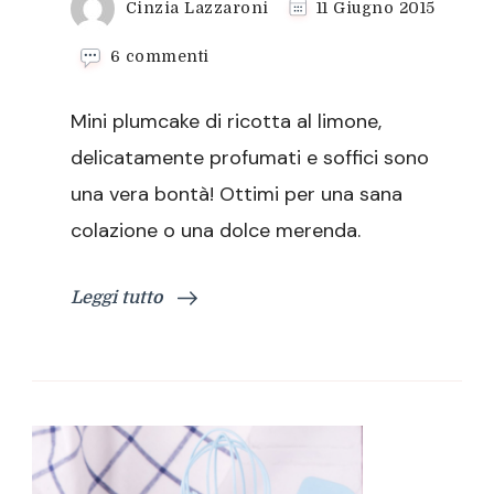
Cinzia Lazzaroni
11 Giugno 2015
su
6 commenti
Mini
plumcake
Mini plumcake di ricotta al limone,
di
ricotta
delicatamente profumati e soffici sono
al
una vera bontà! Ottimi per una sana
limone
colazione o una dolce merenda.
Leggi tutto