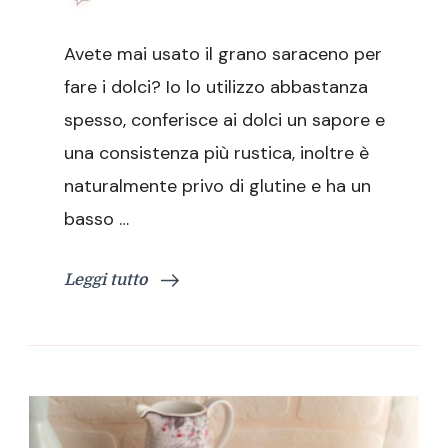
Muffin
con
Avete mai usato il grano saraceno per
nocciole
e
fare i dolci? Io lo utilizzo abbastanza
grano
spesso, conferisce ai dolci un sapore e
saraceno
una consistenza più rustica, inoltre è
naturalmente privo di glutine e ha un
basso …
Leggi tutto