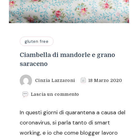
gluten free
Ciambella di mandorle e grano
saraceno
Cinzia Lazzaroni
18 Marzo 2020
su
Lascia un commento
Ciambella
di
In questi giorni di quarantena a causa del
mandorle
e
coronavirus, si parla tanto di smart
grano
working, e io che come blogger lavoro
saraceno