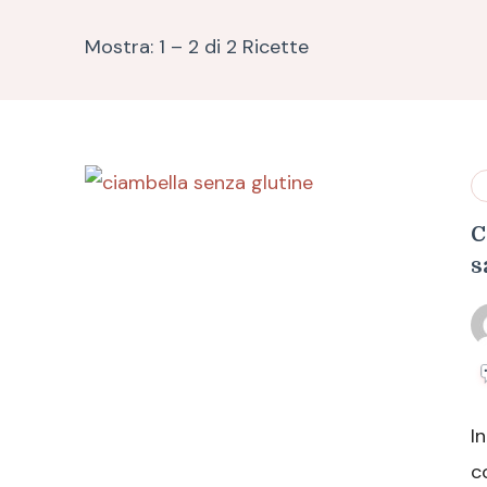
Mostra: 1 – 2 di 2 Ricette
C
s
I
c