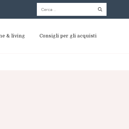
Ricerca
per:
e & living
Consigli per gli acquisti