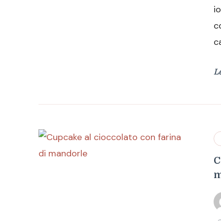
i
c
c
L
C
m