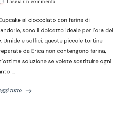
su
Lascia un commento
Cupcake
al
 Cupcake al cioccolato con farina di
cioccolato
con
andorle, sono il dolcetto ideale per l’ora del
farina
è. Umide e soffici, queste piccole tortine
di
mandorle
reparate da Erica non contengono farina,
n’ottima soluzione se volete sostituire ogni
anto …
eggi tutto