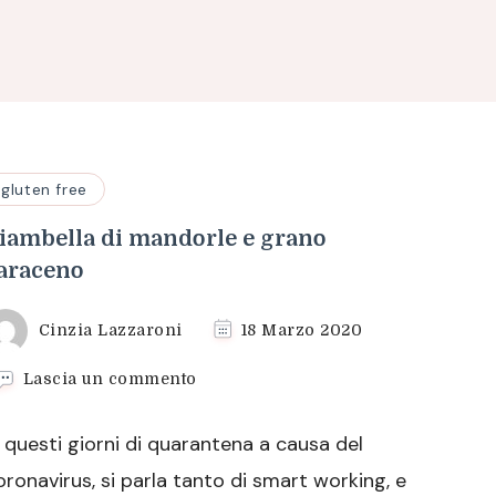
gluten free
iambella di mandorle e grano
araceno
Cinzia Lazzaroni
18 Marzo 2020
su
Lascia un commento
Ciambella
di
n questi giorni di quarantena a causa del
mandorle
e
oronavirus, si parla tanto di smart working, e
grano