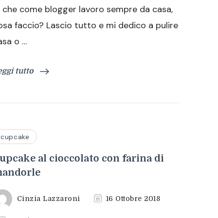
o che come blogger lavoro sempre da casa,
saraceno
osa faccio? Lascio tutto e mi dedico a pulire
asa o …
eggi tutto
cupcake
upcake al cioccolato con farina di
andorle
Cinzia Lazzaroni
16 Ottobre 2018