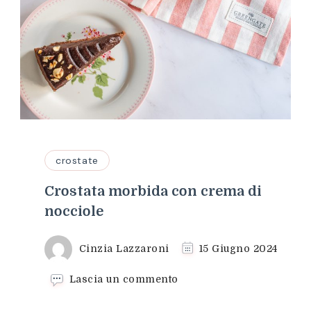
crostate
Crostata morbida con crema di
nocciole
Cinzia Lazzaroni
15 Giugno 2024
su
Lascia un commento
Crostata
morbida