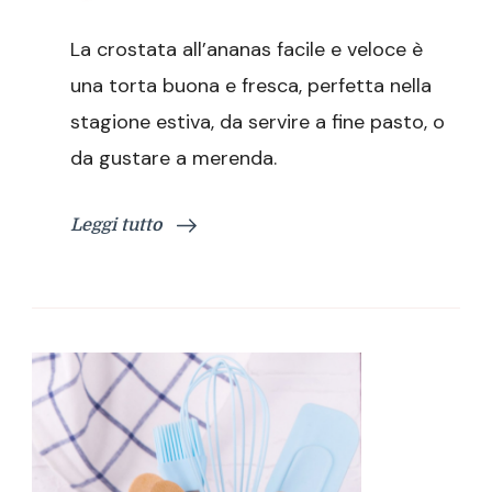
Crostata
all’ananas
La crostata all’ananas facile e veloce è
facile
e
una torta buona e fresca, perfetta nella
veloce
stagione estiva, da servire a fine pasto, o
da gustare a merenda.
Leggi tutto