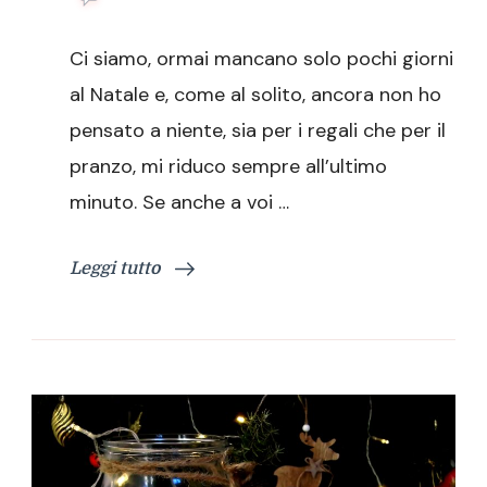
Ghirlanda
di
Ci siamo, ormai mancano solo pochi giorni
meringa,
il
al Natale e, come al solito, ancora non ho
dolce
pensato a niente, sia per i regali che per il
centrotavola
pranzo, mi riduco sempre all’ultimo
minuto. Se anche a voi …
Leggi tutto