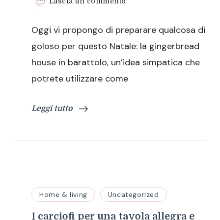
su
Lascia un commento
Gingerbread
house
Oggi vi propongo di preparare qualcosa di
in
barattolo
goloso per questo Natale: la gingerbread
house in barattolo, un’idea simpatica che
potrete utilizzare come
Leggi tutto
Home & living
Uncategorized
I carciofi per una tavola allegra e