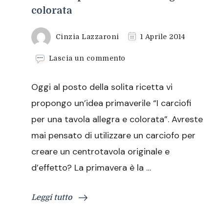
colorata
Cinzia Lazzaroni
1 Aprile 2014
su
Lascia un commento
I
carciofi
Oggi al posto della solita ricetta vi
per
una
propongo un’idea primaverile “I carciofi
tavola
per una tavola allegra e colorata”. Avreste
allegra
e
mai pensato di utilizzare un carciofo per
colorata
creare un centrotavola originale e
d’effetto? La primavera è la …
Leggi tutto