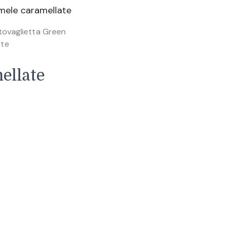
 tovaglietta Green
te
ellate