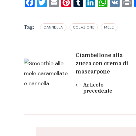
Facebook
Twitter
Email
Pinterest
Tumblr
LinkedIn
What
VK
P
Tag:
CANNELLA
COLAZIONE
MELE
Navigazione
Ciambellone alla
zucca con crema di
mascarpone
articoli
Articolo
precedente