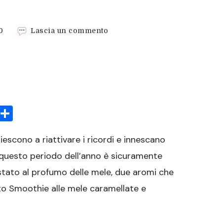
su
0
Lascia un commento
Smoothie
alle
mele
caramellate
e
cannella
sApp
rint
Condividi
iescono a riattivare i ricordi e innescano
 questo periodo dell’anno è sicuramente
stato al profumo delle mele, due aromi che
 Smoothie alle mele caramellate e