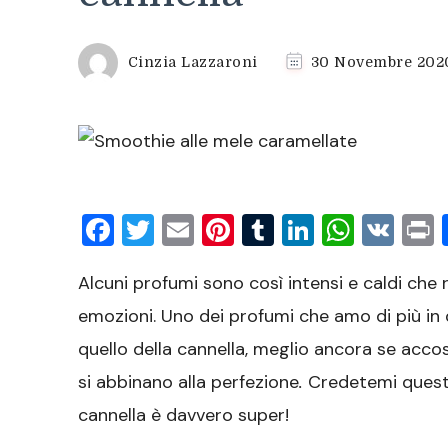
Cinzia Lazzaroni
30 Novembre 202
Facebook
Twitter
Email
Pinterest
Tumblr
LinkedIn
What
VK
P
Alcuni profumi sono così intensi e caldi che r
emozioni. Uno dei profumi che amo di più in
quello della cannella, meglio ancora se acco
si abbinano alla perfezione
.
Credetemi questo
cannella è davvero super!