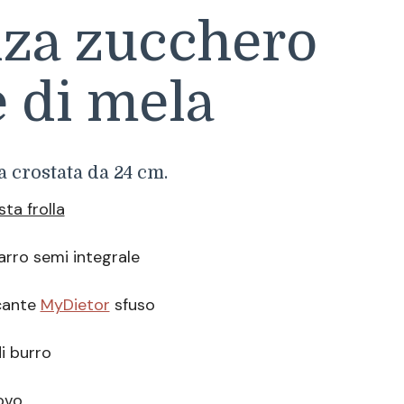
nza zucchero
 di mela
 crostata da 24 cm.
sta frolla
farro semi integrale
icante
MyDietor
sfuso
i burro
ovo