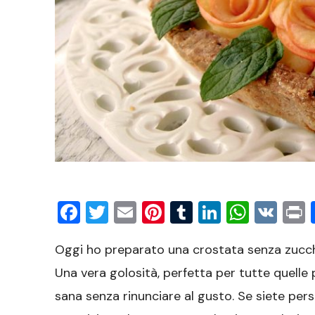
Facebook
Twitter
Email
Pinterest
Tumblr
LinkedIn
What
VK
P
Oggi ho preparato una crostata senza zucc
Una vera golosità, perfetta per tutte quelle
sana senza rinunciare al gusto. Se siete pers