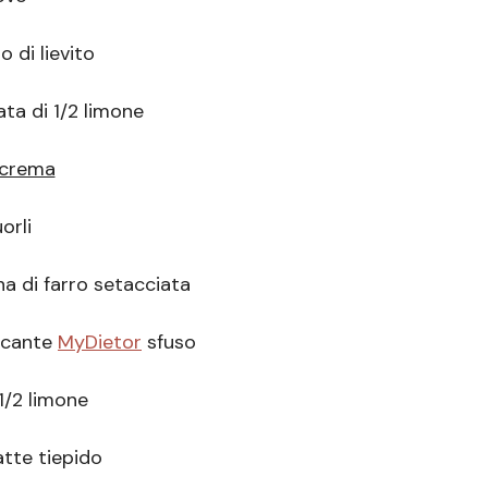
o di lievito
ta di 1/2 limone
 crema
orli
ina di farro setacciata
ficante
MyDietor
sfuso
1/2 limone
atte tiepido