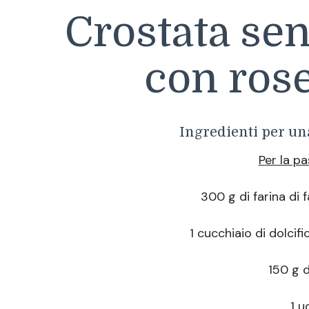
Crostata se
con rose
Ingredienti per una
Per la pa
300 g di farina di 
1 cucchiaio di dolcif
150 g d
1 u