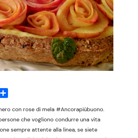
sApp
rint
Condividi
hero con rose di mela #Ancorapiùbuono.
 persone che vogliono condurre una vita
one sempre attente alla linea, se siete