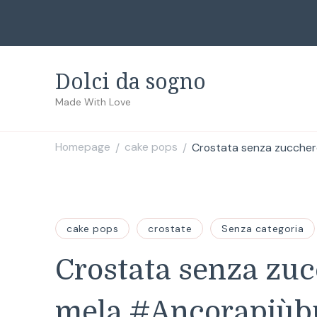
Dolci da sogno
Made With Love
Homepage
cake pops
Crostata senza zuccher
/
/
cake pops
crostate
Senza categoria
Crostata senza zuc
mela #Ancorapiùb