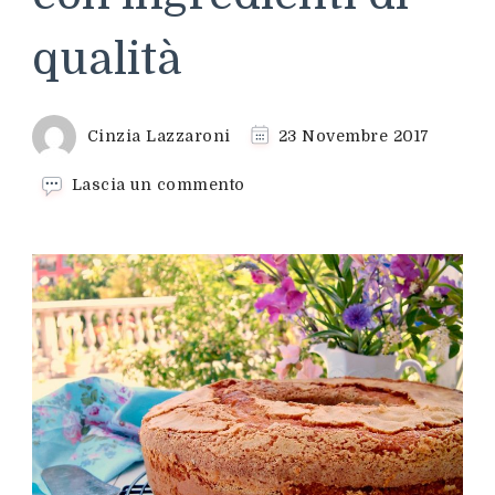
qualità
Cinzia Lazzaroni
23 Novembre 2017
su
Lascia un commento
Ciambella
al
limoncello,
un
dolce
con
ingredienti
di
qualità