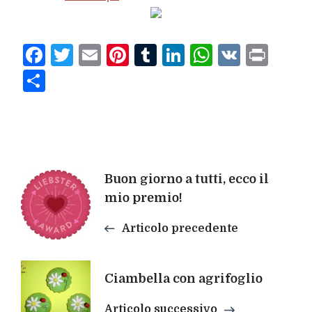
Facebook
Twitter
Email
Pinterest
Tumblr
LinkedIn
WhatsAp
VK
Prin
Condividi
Navigazione
Buon giorno a tutti, ecco il
mio premio!
articoli
Articolo precedente
Ciambella con agrifoglio
Articolo successivo