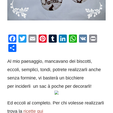
Facebook
Twitter
Email
Pinterest
Tumblr
LinkedIn
WhatsAp
VK
Prin
Condividi
Al mio paesaggio, mancavano dei biscotti,
eccoli, semplici, tondi, potrete realizzarli anche
senza formine, vi basterà un bicchiere
per inciderli un sac à poche per decorarli!
Ed eccoli al completo. Per chi volesse realizzarli
trova la
ricette qui