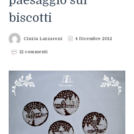
paesaggio sui
biscotti
Cinzia Lazzaroni
4 Dicembre 2012
su
12 commenti
Un
bianco
paesaggio
sui
biscotti