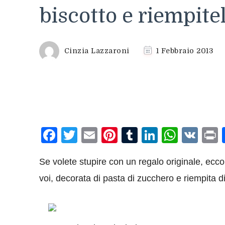
biscotto e riempitel
Cinzia Lazzaroni
1 Febbraio 2013
Facebook
Twitter
Email
Pinterest
Tumblr
LinkedIn
What
VK
P
Se volete stupire con un regalo originale, ecco
voi, decorata di pasta di zucchero e riempita di