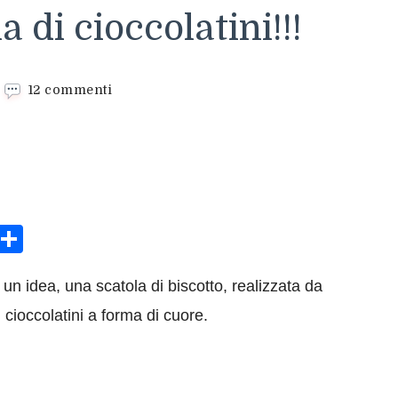
a di cioccolatini!!!
su
12 commenti
Per
S.
valentino
costruite
una
scatola
biscotto
sApp
rint
Condividi
e
riempitela
di
 un idea, una scatola di biscotto, realizzata da
cioccolatini!!!
 cioccolatini a forma di cuore.