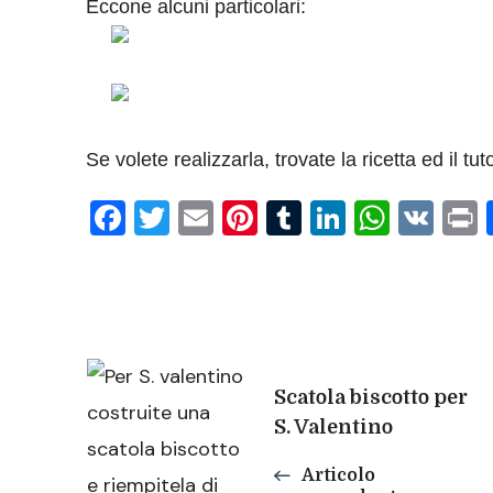
Eccone alcuni particolari:
Se volete realizzarla, trovate la ricetta ed il tuto
Facebook
Twitter
Email
Pinterest
Tumblr
LinkedIn
What
VK
P
Navigazione
Scatola biscotto per
S. Valentino
articoli
Articolo