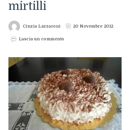
mirtilli
Cinzia Lazzaroni
20 Novembre 2012
su
Lascia un commento
Muffin
con
confettura
di
mirtilli