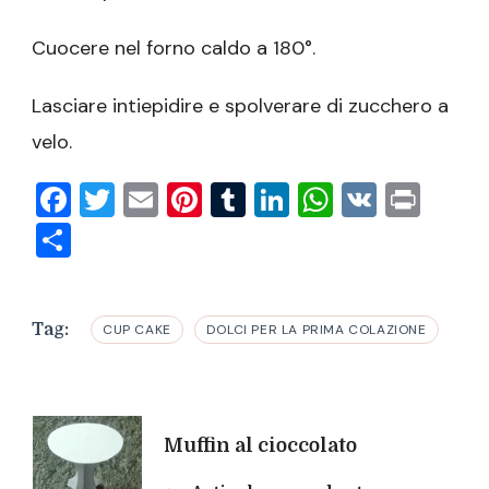
Cuocere nel forno caldo a 180°.
Lasciare intiepidire e spolverare di zucchero a
velo.
Facebook
Twitter
Email
Pinterest
Tumblr
LinkedIn
WhatsAp
VK
Prin
Condividi
Tag:
CUP CAKE
DOLCI PER LA PRIMA COLAZIONE
Navigazione
Muffin al cioccolato
articoli