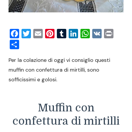
Facebook
Twitter
Email
Pinterest
Tumblr
LinkedIn
WhatsAp
VK
Prin
Condividi
Per la colazione di oggi vi consiglio questi
muffin con confettura di mirtilli, sono
sofficissimi e golosi.
Muffin con
confettura di mirtilli