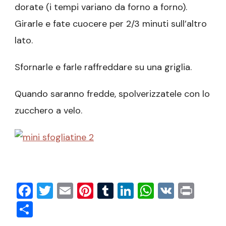
dorate (i tempi variano da forno a forno).
Girarle e fate cuocere per 2/3 minuti sull’altro
lato.
Sfornarle e farle raffreddare su una griglia.
Quando saranno fredde, spolverizzatele con lo
zucchero a velo.
Facebook
Twitter
Email
Pinterest
Tumblr
LinkedIn
WhatsAp
VK
Prin
Condividi