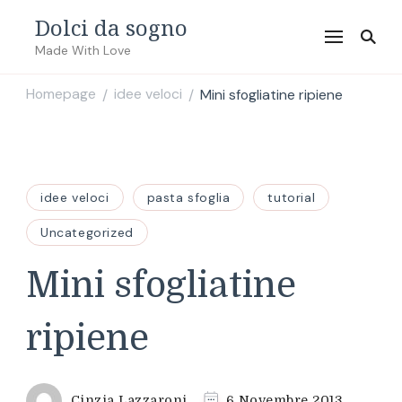
Dolci da sogno
Made With Love
Homepage
idee veloci
Mini sfogliatine ripiene
/
/
idee veloci
pasta sfoglia
tutorial
Uncategorized
Mini sfogliatine
ripiene
Cinzia Lazzaroni
6 Novembre 2013