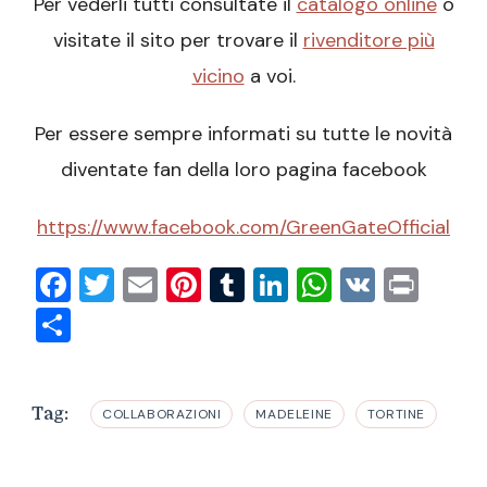
Per vederli tutti consultate il
catalogo online
o
visitate il sito per trovare il
rivenditore più
vicino
a voi.
Per essere sempre informati su tutte le novità
diventate fan della loro pagina facebook
https://www.facebook.com/GreenGateOfficial
Facebook
Twitter
Email
Pinterest
Tumblr
LinkedIn
WhatsAp
VK
Prin
Condividi
Tag:
COLLABORAZIONI
MADELEINE
TORTINE