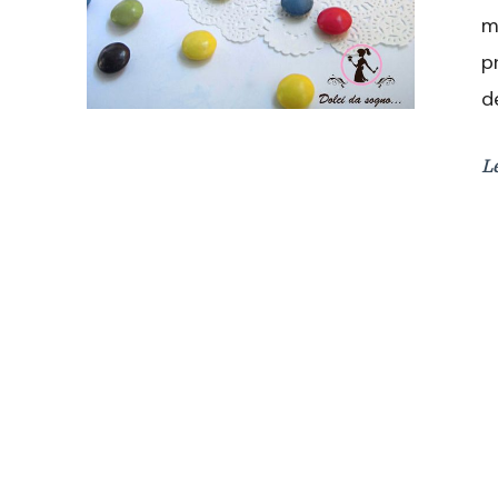
m
p
d
L