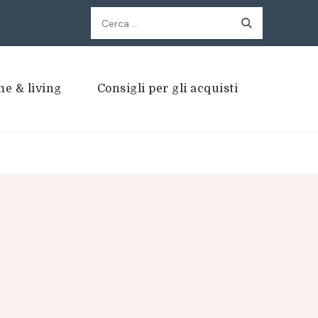
Ricerca
per:
e & living
Consigli per gli acquisti