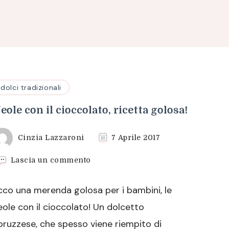
dolci tradizionali
eole con il cioccolato, ricetta golosa!
Cinzia Lazzaroni
7 Aprile 2017
su
Lascia un commento
Neole
con
cco una merenda golosa per i bambini, le
il
cioccolato,
eole con il cioccolato! Un dolcetto
ricetta
bruzzese, che spesso viene riempito di
golosa!