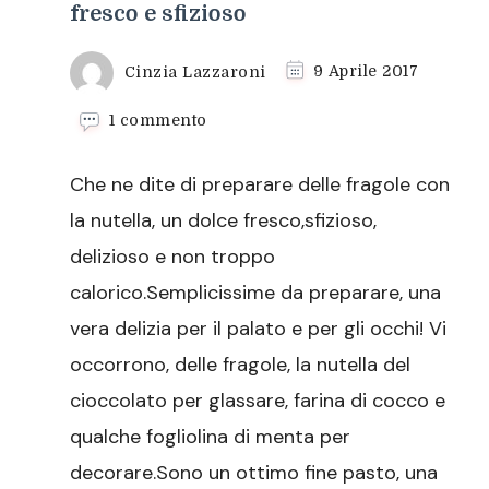
fresco e sfizioso
Cinzia Lazzaroni
9 Aprile 2017
su
1 commento
Fragole
con
Che ne dite di preparare delle fragole con
la
nutella
la nutella, un dolce fresco,sfizioso,
un
delizioso e non troppo
dolce
fresco
calorico.Semplicissime da preparare, una
e
vera delizia per il palato e per gli occhi! Vi
sfizioso
occorrono, delle fragole, la nutella del
cioccolato per glassare, farina di cocco e
qualche fogliolina di menta per
decorare.Sono un ottimo fine pasto, una