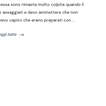
tessa sono rimasta molto colpita quando li
delizia!
o assaggiati e devo ammettere che non
vevo capito che erano preparati con …
eggi tutto