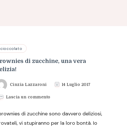
cioccolato
rownies di zucchine, una vera
elizia!
Cinzia Lazzaroni
14 Luglio 2017
su
Lascia un commento
Brownies
di
 brownies di zucchine sono davvero deliziosi,
zucchine,
una
rovateli, vi stupiranno per la loro bontà. Io
vera