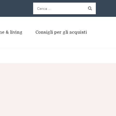
Ricerca
per:
e & living
Consigli per gli acquisti