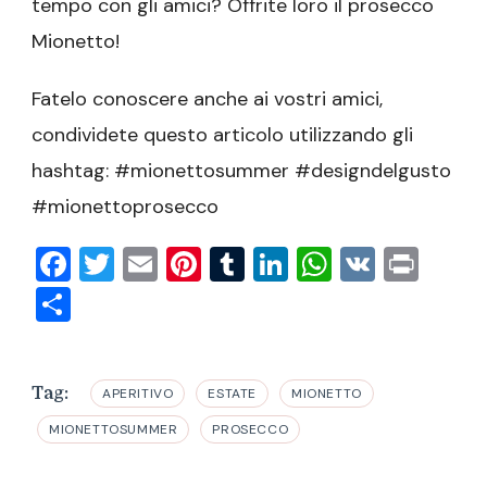
tempo con gli amici? Offrite loro il prosecco
Mionetto!
Fatelo conoscere anche ai vostri amici,
condividete questo articolo utilizzando gli
hashtag: #mionettosummer #designdelgusto
#mionettoprosecco
Facebook
Twitter
Email
Pinterest
Tumblr
LinkedIn
WhatsAp
VK
Prin
Condividi
Tag:
APERITIVO
ESTATE
MIONETTO
MIONETTOSUMMER
PROSECCO