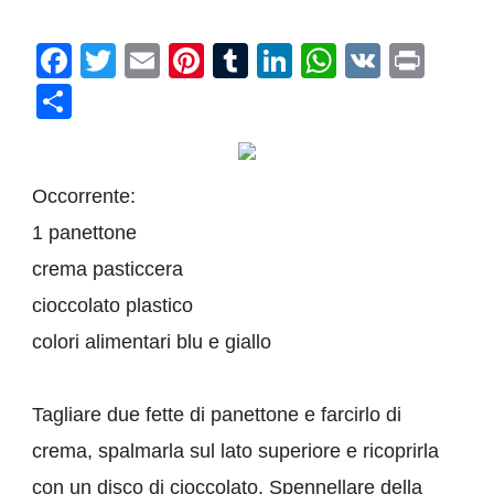
Facebook
Twitter
Email
Pinterest
Tumblr
LinkedIn
WhatsAp
VK
Prin
Condividi
Occorrente:
1 panettone
crema pasticcera
cioccolato plastico
colori alimentari blu e giallo
Tagliare due fette di panettone e farcirlo di
crema, spalmarla sul lato superiore e ricoprirla
con un disco di cioccolato. Spennellare della