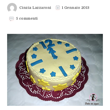
Cinzia Lazzaroni
1 Gennaio 2013
su
5 commenti
Il
Panettone
di
mezzanotte!