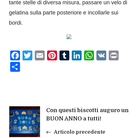
tante stelle di diversa misura, passare un velo di
gelatina sulla parte posteriore e incollarle sui
bordi.
Facebook
Twitter
Email
Pinterest
Tumblr
LinkedIn
WhatsAp
VK
Prin
Condividi
Navigazione
Con questi biscotti auguro un
BUON ANNO a tutti!
articoli
Articolo precedente