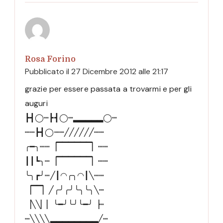
Rosa Forino
Pubblicato il
27 Dicembre 2012 alle 21:17
grazie per essere passata a trovarmi e per gli
auguri
┣┫◯┉┣┫◯┉▂▂▂▂▂◯┉
┉┉┣┫◯┉┉╱╱╱╱╱╱┉┉
╭━╮┉┉▕▔▔▔▔▔▔▏┉┉
┃┃┗╮┉▕▔▔▔▔▔▔▏┉┉
╰╮┏╯┉╱┃◠╭╮◠┃╲┉┉
▕▔▔▏╱╭╯╭╯╰╮╰╮╲┉
▕╲╲▏▏╰━╯╰╯╰━╯▕┉
┉╲╲╲╲▂▂▂▂▂▂▂▂╱┉