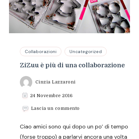
Collaborazioni
Uncategorized
ZiZuu è più di una collaborazione
Cinzia Lazzaroni
24 Novembre 2016
su
Lascia un commento
ZiZuu
è
Ciao amici sono qui dopo un po’ di tempo
più
di
(forse troppo) a parlarvi ancora una volta