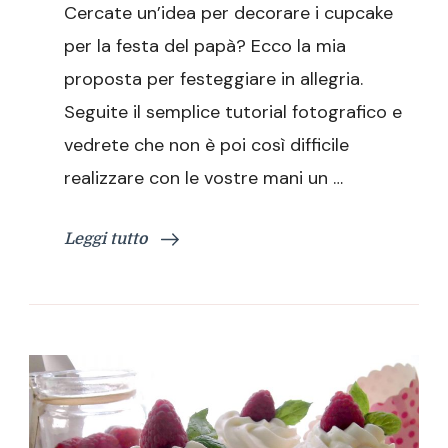
Cercate un’idea per decorare i cupcake
la
festa
per la festa del papà? Ecco la mia
del
proposta per festeggiare in allegria.
papà,
per
Seguite il semplice tutorial fotografico e
festeggiare
vedrete che non è poi così difficile
in
allegria
realizzare con le vostre mani un …
Leggi tutto