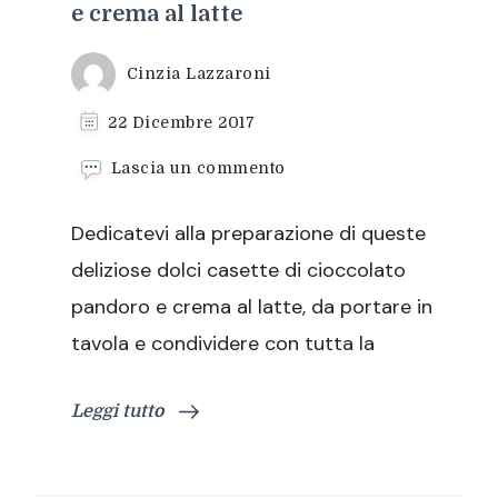
e crema al latte
Cinzia Lazzaroni
22 Dicembre 2017
su
Lascia un commento
Dolci
casette
Dedicatevi alla preparazione di queste
di
cioccolato
deliziose dolci casette di cioccolato
pandoro
pandoro e crema al latte, da portare in
e
crema
tavola e condividere con tutta la
al
latte
Leggi tutto