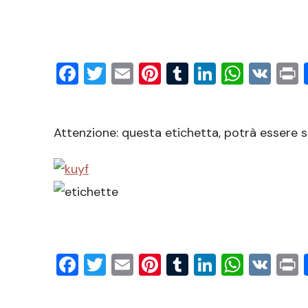
Facebook
Twitter
Email
Pinterest
Tumblr
LinkedIn
What
VK
P
Attenzione: questa etichetta, potrà essere 
Facebook
Twitter
Email
Pinterest
Tumblr
LinkedIn
What
VK
P