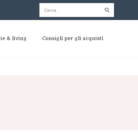
Ricerca
per:
e & living
Consigli per gli acquisti