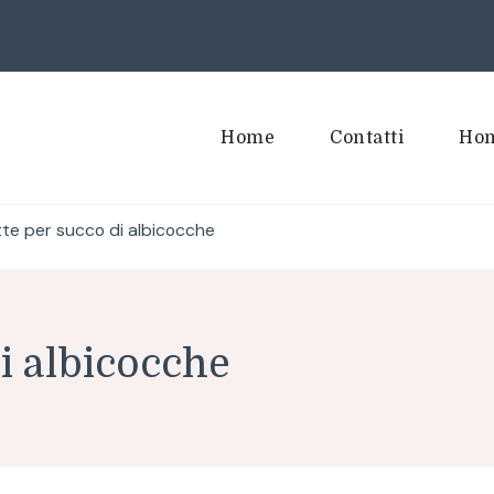
Home
Contatti
Hom
tte per succo di albicocche
i albicocche