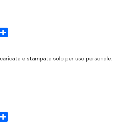
sApp
rint
Condividi
scaricata e stampata solo per uso personale.
sApp
rint
Condividi