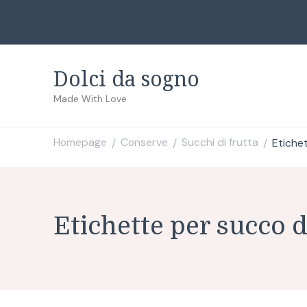
Dolci da sogno
Made With Love
Homepage
Conserve
Succhi di frutta
Etiche
/
/
/
Etichette per succo d