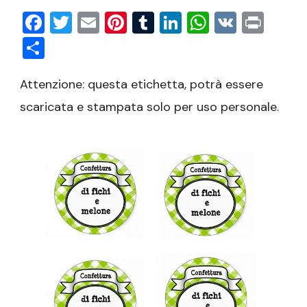
Facebook
Twitter
Email
Pinterest
Tumblr
LinkedIn
WhatsAp
VK
Prin
Condividi
Attenzione: questa etichetta, potrà essere
scaricata e stampata solo per uso personale.