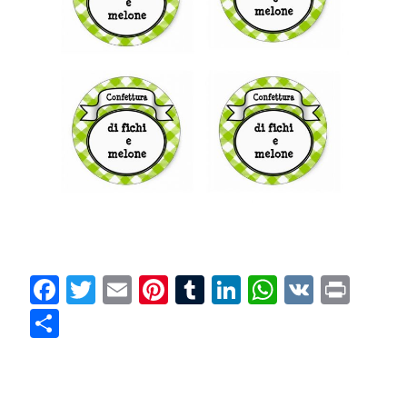
Facebook
Twitter
Email
Pinterest
Tumblr
LinkedIn
WhatsAp
VK
Prin
Condividi