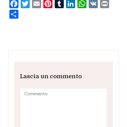
Facebook
Twitter
Email
Pinterest
Tumblr
LinkedIn
WhatsAp
VK
Prin
Condividi
Lascia un commento