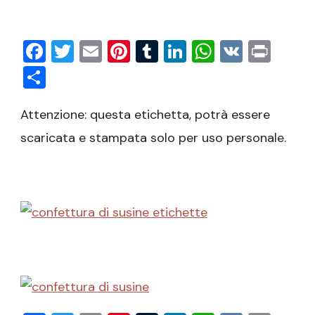
Facebook
Twitter
Email
Pinterest
Tumblr
LinkedIn
WhatsAp
VK
Prin
Condividi
Attenzione: questa etichetta, potrà essere
scaricata e stampata solo per uso personale.